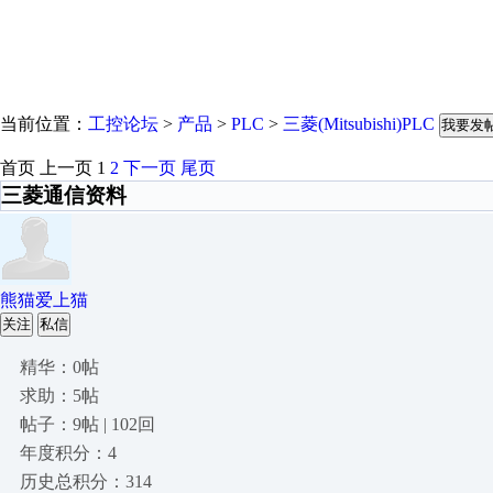
当前位置：
工控论坛
>
产品
>
PLC
>
三菱(Mitsubishi)PLC
我要发
首页
上一页
1
2
下一页
尾页
三菱通信资料
熊猫爱上猫
关注
私信
精华：0帖
求助：5帖
帖子：9帖 | 102回
年度积分：4
历史总积分：314