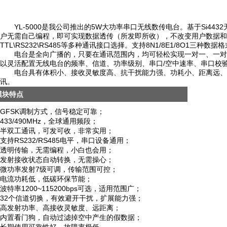
YL-5000
5W
Si4432
是我公司推出的
大功率串口无线数传电台。基于
户无需自己编程，即可实现数据透传（所发即所收），不改变用户数据和
TTL\RS232\RS485
8N1/8E1/8O1
等多种通讯接口选择。支持
三种数据格
电台是全向广播的，只要在通讯范围内，均可轻松实现一对一、一对
/
以灵活配置无线电台的频率、信道、功率级别、串口
空中速率、串口校
电台具有体积小、接收灵敏度高、抗干扰能力强、功耗小、距离远、
讯。
模块特点
GFSK调制方式，信号稳定可靠；
433/490MHz，全球通用频段；
半双工通讯，可发可收，非常实用；
支持RS232/RS485电平，串口设备通用；
透明传输，无需编程，小白也会用；
发射接收状态自动转换，无需操心；
微功率发射7级可调，传输范围可控；
电流功耗低，低碳环保节能；
波特率1200~115200bps可选，适用范围广；
32个信道切换，有效避开干扰，扩展能力强；
高发射功率、高接收灵敏度、远距离；
内置看门狗，自动过滤掉空中产生的假数据；