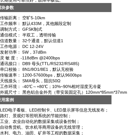
长期使用可靠性好，故障率极低。
模块参数
传输距离： 空旷5-10km
工作频率： 默认433M，其他频段定制
调制方式： GFSK制式
通信模式： 半双工，透明传输
信道数量： 32个通道，默认信道1
工作电源： DC 12-24V
发射功率： 5W，37dBm
灵 敏 度： -118dBm @2400bps
通讯接口： DB9 母头(TTL/RS232/RS485)
串口校验： 8N1/8O1/8E1，默认无校验
传输速率： 1200-57600bps，默认9600bps
天线接头： SMA母头，阻抗50Ω
工作环境： -40℃～+80℃；10%~90%相对湿度无冷凝
外观尺寸： 黑色铝合金外壳（带安装固定孔）120mm*85mm*37mm
应用案例
LED电子看板、LED控制卡、LED显示屏等信息无线发布；
路灯、景观灯等照明系统的节能控制；
工业、农业自动化的数据采集或设备控制；
自动售货机、饮水机等商用设备的无线管理；
水利、电力、油田、矿井等工程的数据采集；