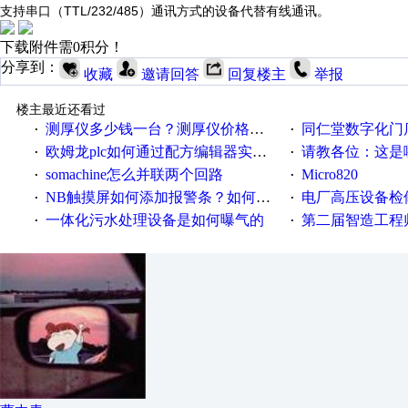
支持串口（TTL/232/485）通讯方式的设备代替有线通讯。
下载附件需0积分！
分享到：
收藏
邀请回答
回复楼主
举报
楼主最近还看过
测厚仪多少钱一台？测厚仪价格多少？
同仁堂数字化门店
·
·
欧姆龙plc如何通过配方编辑器实现NB配方功能？
请教各位：这是哪
·
·
somachine怎么并联两个回路
Micro820
·
·
NB触摸屏如何添加报警条？如何登陆报警信息？
电厂高压设备检
·
·
一体化污水处理设备是如何曝气的
第二届智造工程师节投
·
·