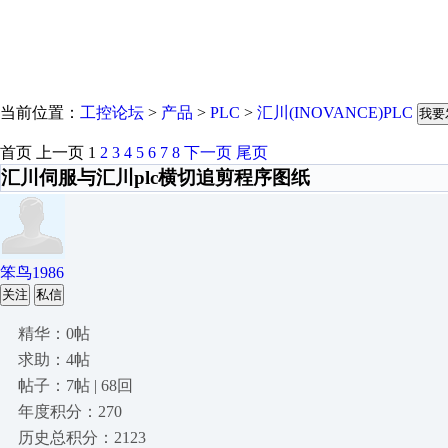
当前位置：
工控论坛
>
产品
>
PLC
>
汇川(INOVANCE)PLC
我要
首页
上一页
1
2
3
4
5
6
7
8
下一页
尾页
汇川伺服与汇川plc横切追剪程序图纸
笨鸟1986
关注
私信
精华：0帖
求助：4帖
帖子：7帖 | 68回
年度积分：270
历史总积分：2123