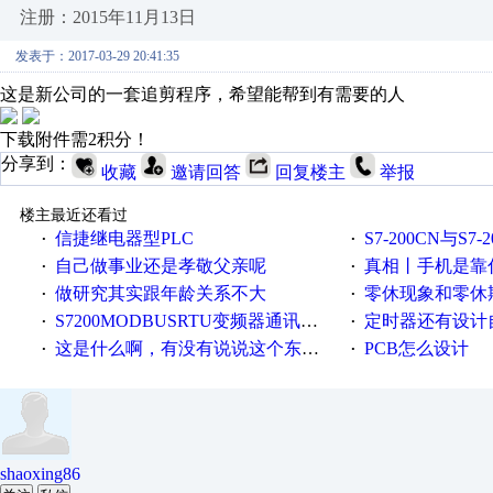
注册：2015年11月13日
发表于：2017-03-29 20:41:35
这是新公司的一套追剪程序，希望能帮到有需要的人
下载附件需2积分！
分享到：
收藏
邀请回答
回复楼主
举报
楼主最近还看过
信捷继电器型PLC
S7-200CN与S7
·
·
自己做事业还是孝敬父亲呢
真相丨手机是靠什么震动
·
·
做研究其实跟年龄关系不大
零休现象和零休
·
·
S7200MODBUSRTU变频器通讯求助！
定时器还有设计
·
·
这是什么啊，有没有说说这个东西怎么用的
PCB怎么设计
·
·
shaoxing86