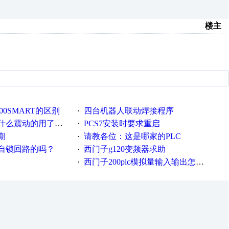
楼主
-200SMART的区别
四台机器人联动焊接程序
·
的用了这么多年才知道！
PCS7安装时要求重启
·
期
请教各位：这是哪家的PLC
·
自锁回路的吗？
西门子g120变频器求助
·
西门子200plc模拟量输入输出怎么编程序
·