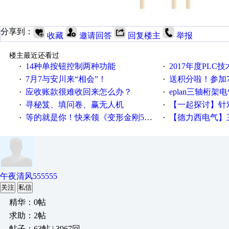
分享到：
收藏
邀请回答
回复楼主
举报
楼主最近还看过
​14种单按钮控制两种功能
2017年度PLC
·
·
7月7与安川来“相会”！
送积分啦！参加7月6日
·
·
应收账款很难收回来怎么办？
eplan三轴桁架
·
·
寻秘笈、填问卷、赢无人机
【一起探讨】针对机床业的伺服
·
·
等的就是你！快来领《变形金刚5》观影券
【德力西电气】三
·
·
午夜清风555555
关注
私信
精华：0帖
求助：2帖
帖子：63帖 | 3967回