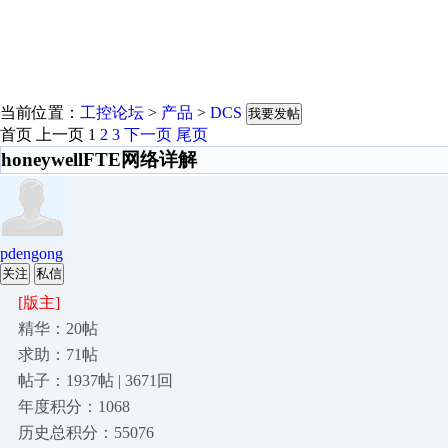
当前位置：
工控论坛
>
产品
>
DCS
我要发帖
首页
上一页
1
2
3
下一页
尾页
honeywellFTE网络详解
pdengong
关注
私信
[版主]
精华：20帖
求助：71帖
帖子：1937帖 | 3671回
年度积分：1068
历史总积分：55076