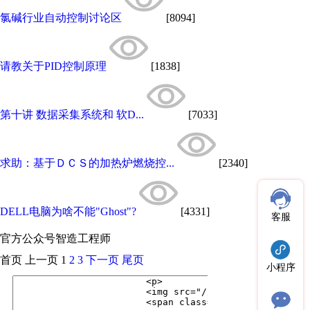
氯碱行业自动控制讨论区
[8094]
请教关于PID控制原理
[1838]
第十讲 数据采集系统和 软D...
[7033]
求助：基于ＤＣＳ的加热炉燃烧控...
[2340]
DELL电脑为啥不能"Ghost"?
[4331]
客服
官方公众号
智造工程师
首页
上一页
1
2
3
下一页
尾页
小程序