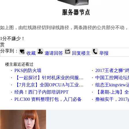
如上图，由红线路径切到绿线路径，两条路径的公共部分不动，
1分不嫌少！
赏
分享到：
收藏
邀请回答
回复楼主
举报
楼主最近还看过
PKS的防火墙
2017王者之狮“鸡”情签到
·
·
【一起探讨】针对机床业的伺服系统发展，您的期望是什么？
中国工控网论坛版块
·
·
【7月北京】全国OPCUA与工业互联技术培训班通知！
组态王kingvi
·
·
经典！西门子内部培训PPT
【暑期-上海】全国工业4.
·
·
PLC300 资料整理打包，入门必备
撸袖实干，2017gongkong
·
·