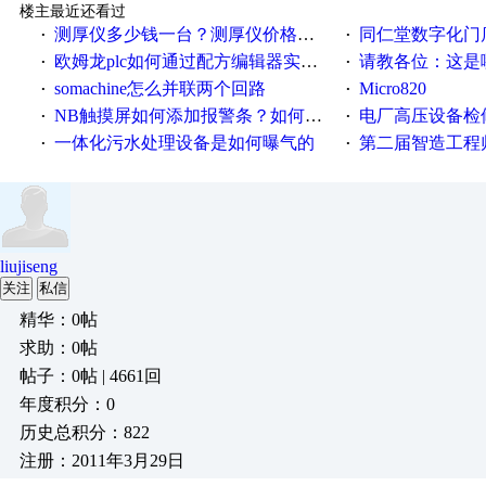
楼主最近还看过
测厚仪多少钱一台？测厚仪价格多少？
同仁堂数字化门店
·
·
欧姆龙plc如何通过配方编辑器实现NB配方功能？
请教各位：这是哪
·
·
somachine怎么并联两个回路
Micro820
·
·
NB触摸屏如何添加报警条？如何登陆报警信息？
电厂高压设备检
·
·
一体化污水处理设备是如何曝气的
第二届智造工程师节投
·
·
liujiseng
关注
私信
精华：0帖
求助：0帖
帖子：0帖 | 4661回
年度积分：0
历史总积分：822
注册：2011年3月29日