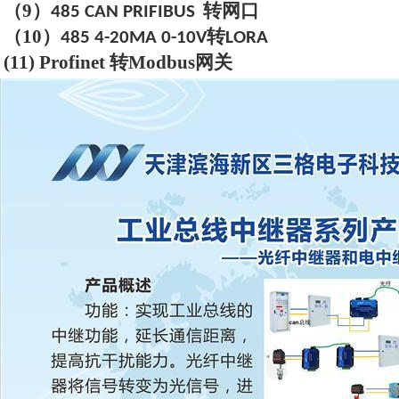
（
9
）
转网口
485 CAN PRIFIBUS
（
10
）
转
485 4-20MA 0-10V
LORA
(11)
P
rofi
net 转Modbus网关