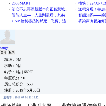
200SMART
模块：224XP+EM223+EM231+EM2
·
·
初心不忘再添新版本向正智慧城市云展厅3.0版亮相
送积分啦！参加7月6日
·
·
智能人生—一人生到最后，其实拼的都是人品
智能知识——德国工业崛起过
·
·
CAM控制器凸轮邦定、飞剪、追剪等C功能块
桥梁声测管如何固定
·
·
sange
关注
私信
精华：0帖
求助：0帖
帖子：1帖 | 669回
年度积分：0
历史总积分：553
注册：2019年5月30日
发表于：2019-07-01 11:19:12