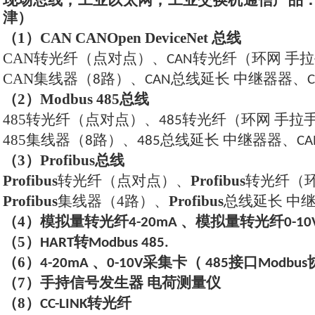
现场总线，工业以太网，工业交换机通信产品
津）
（1）
CAN CANOpen DeviceNet
总线
CAN
转光纤（点对点）、
转光纤（环网 手
CAN
CAN
集线器（
路）、
总线延长 中继器器、
8
CAN
（2）
Modbus 485
总线
485
转光纤（点对点）、
转光纤（环网 手拉
485
485
集线器（
路）、
总线延长 中继器器、
8
485
CA
（3）
Profibus
总线
Profibus
转光纤（点对点）、
Profibus
转光纤（
Profibus
集线器（
4
路）、
Profibus
总线延长
中
（
4
）模拟量转光纤
、模拟量转光纤
4-20mA
0-10
（
5
）
转
HART
Modbus 485.
（
6
）
、
采集卡（
接口
4-20mA
0-10V
485
Modbus
（
7
）手持信号发生器 电荷测量仪
（
8
）
转光纤
CC-LINK