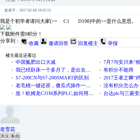
发表于：2017-01-09 19:03:53
我是个初学者请问大家[>= C1 D198]中的>=是什么意思。
下载附件需0积分！
分享到：
收藏
邀请回答
回复楼主
举报
楼主最近还看过
中国氮肥出口大减
7月7与安川来“
·
·
我已经卧床一个多月了，是出去安装机械手在高速遭遇车祸所致:大家工作都要特别注意啊
有积分不能用
·
·
S7-200CN与S7-200SMART的区别
2017王者之狮“鸡”情签到
·
·
老毛桃一键还原，傻瓜式操作一键轻松备份还原；程序为向导式安装，一键即可实现自动备份或还原系统。
没有积分怎么办
·
·
急！欧姆龙CJ1M系列PLC,如何用时间控制变频器。要求时间在组态王中可以自由输入！拜托各位大神了！
台达plc与三菱
·
·
老雪花
关注
私信