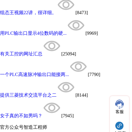
组态王视频22讲，很详细。
[8473]
用PLC输出口显示4位数码的硬...
[9969]
有关工控的网址汇总
[25094]
一个PLC高速脉冲输出口能接两...
[7790]
提供三菱技术交流平台之二
[8144]
客服
女子真的不如男吗？
[7945]
官方公众号
智造工程师