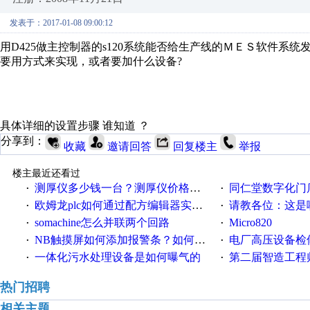
发表于：2017-01-08 09:00:12
用D425做主控制器的s120系统能否给生产线的ＭＥＳ软件系统发
要用方式来实现，或者要加什么设备?
具体详细的设置步骤 谁知道 ？
分享到：
收藏
邀请回答
回复楼主
举报
楼主最近还看过
测厚仪多少钱一台？测厚仪价格多少？
同仁堂数字化门店
·
·
欧姆龙plc如何通过配方编辑器实现NB配方功能？
请教各位：这是哪
·
·
somachine怎么并联两个回路
Micro820
·
·
NB触摸屏如何添加报警条？如何登陆报警信息？
电厂高压设备检
·
·
一体化污水处理设备是如何曝气的
第二届智造工程师节投
·
·
热门招聘
相关主题