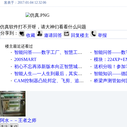
发表于：2017-01-04 12:32:06
仿真软件打不开呀，请大神们看看什么问题
分享到：
收藏
邀请回答
回复楼主
举报
楼主最近还看过
智能问答——数字工厂、智慧工厂和智能制造三者的区别是什么？
智能问答——数字化工厂与传
·
·
200SMART
模块：224XP+EM223+EM231+EM2
·
·
初心不忘再添新版本向正智慧城市云展厅3.0版亮相
送积分啦！参加7月6日
·
·
智能人生—一人生到最后，其实拼的都是人品
智能知识——德国工业崛起过
·
·
CAM控制器凸轮邦定、飞剪、追剪等C功能块
桥梁声测管如何固定
·
·
阿水－－王者之师
关注
私信