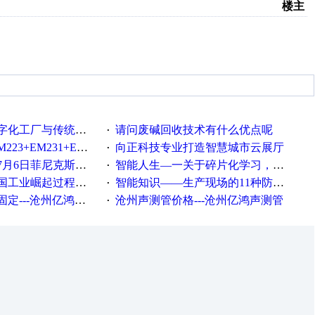
楼主
统工厂的差别体现在哪里？
请问废碱回收技术有什么优点呢
·
35+EM232+EM232怎么用以太网通讯？
向正科技专业打造智慧城市云展厅
·
菲尼克斯在线研讨会即得
智能人生—一关于碎片化学习，看这一篇就够了！
·
程中不得不提的10个关键词
智能知识——生产现场的11种防错！(1)
·
---沧州亿鸿声测管
沧州声测管价格---沧州亿鸿声测管​
·