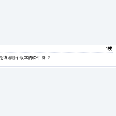
1楼
是博途哪个版本的软件 呀 ？