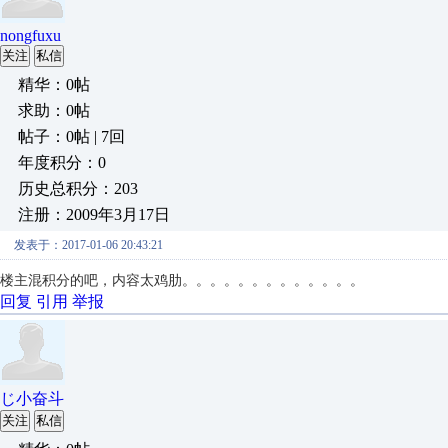
nongfuxu
关注
私信
精华：0帖
求助：0帖
帖子：0帖 | 7回
年度积分：0
历史总积分：203
注册：2009年3月17日
发表于：2017-01-06 20:43:21
楼主混积分的吧，内容太鸡肋。。。。。。。。。。。。。
回复
引用
举报
じ小奋斗
关注
私信