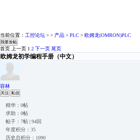
当前位置：
工控论坛
> >
产品
>
PLC
>
欧姆龙(OMRON)PLC
我要发帖
首页
上一页
1
2
下一页
尾页
欧姆龙初学编程手册（中文）
容林
关注
私信
精华：0帖
求助：0帖
帖子：7帖 | 94回
年度积分：35
历史总积分：1090