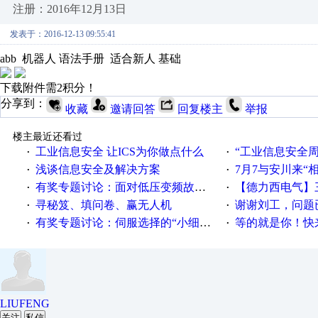
注册：2016年12月13日
发表于：2016-12-13 09:55:41
abb 机器人 语法手册 适合新人 基础
下载附件需2积分！
分享到：
收藏
邀请回答
回复楼主
举报
楼主最近还看过
工业信息安全 让ICS为你做点什么
“工业信息安全周之我见”
·
·
浅谈信息安全及解决方案
7月7与安川来“
·
·
有奖专题讨论：面对低压变频故障，老手是这样解决的！
【德力西电气】三
·
·
寻秘笈、填问卷、赢无人机
谢谢刘工，问题
·
·
有奖专题讨论：伺服选择的“小细节大学问”奖励公告
等的就是你！快来领
·
·
LIUFENG
关注
私信