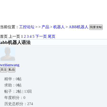
当前位置：
工控论坛
> >
产品
>
机器人
>
ABB机器人
我要发帖
首页
上一页
1
2
3
4
5
下一页
尾页
abb机器人语法
weitianwang
关注
私信
精华：0帖
求助：0帖
帖子：2帖 | 13回
年度积分：0
历史总积分：274