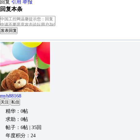
回复
引用
举报
回复本条
发表回复
myh88168
关注
私信
精华：0帖
求助：0帖
帖子：6帖 | 35回
年度积分：24