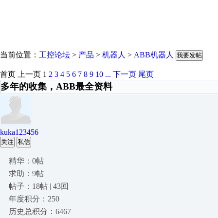
当前位置：
工控论坛
>
产品
>
机器人
>
ABB机器人
我要发帖
首页
上一页
1
2
3
4
5
6
7
8
9
10
...
下一页
尾页
多年的收集，ABB最全资料
kuka123456
关注
私信
精华：0帖
求助：9帖
帖子：18帖 | 43回
年度积分：250
历史总积分：6467