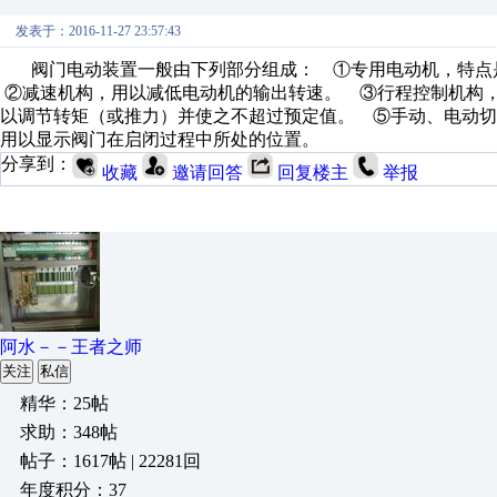
发表于：2016-11-27 23:57:43
阀门电动装置一般由下列部分组成： ①专用电动机，特点
②减速机构，用以减低电动机的输出转速。 ③行程控制机构
以调节转矩（或推力）并使之不超过预定值。 ⑤手动、电动
用以显示阀门在启闭过程中所处的位置。
分享到：
收藏
邀请回答
回复楼主
举报
阿水－－王者之师
关注
私信
精华：25帖
求助：348帖
帖子：1617帖 | 22281回
年度积分：37