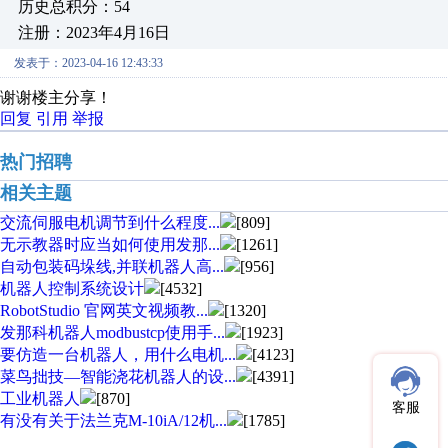
历史总积分：54
注册：2023年4月16日
发表于：2023-04-16 12:43:33
谢谢楼主分享！
回复
引用
举报
热门招聘
相关主题
交流伺服电机调节到什么程度...
[809]
无示教器时应当如何使用发那...
[1261]
自动包装码垛线,并联机器人高...
[956]
机器人控制系统设计
[4532]
RobotStudio 官网英文视频教...
[1320]
发那科机器人modbustcp使用手...
[1923]
要仿造一台机器人，用什么电机...
[4123]
菜鸟拙技—智能浇花机器人的设...
[4391]
工业机器人
[870]
客服
有没有关于法兰克M-10iA/12机...
[1785]