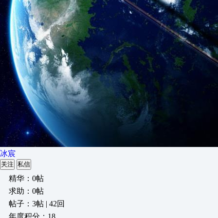
冰宸
关注
私信
精华：0帖
求助：0帖
帖子：3帖 | 42回
年度积分：18