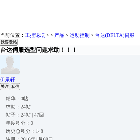
当前位置：
工控论坛
> >
产品
>
运动控制
>
台达(DELTA)伺服
我要发帖
台达伺服选型问题求助！！！
伊景轩
关注
私信
精华：0帖
求助：24帖
帖子：24帖 | 47回
年度积分：0
历史总积分：148
注册：2016年1月08日