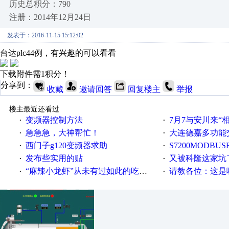
历史总积分：790
注册：2014年12月24日
发表于：2016-11-15 15:12:02
台达plc44例，有兴趣的可以看看
下载附件需1积分！
分享到：
收藏
邀请回答
回复楼主
举报
楼主最近还看过
变频器控制方法
7月7与安川来“
·
·
急急急，大神帮忙！
大连德嘉多功能
·
·
西门子g120变频器求助
S7200MODBUS
·
·
发布些实用的贴
又被科隆这家坑
·
·
“麻辣小龙虾”从未有过如此的吃法！
请教各位：这是哪
·
·