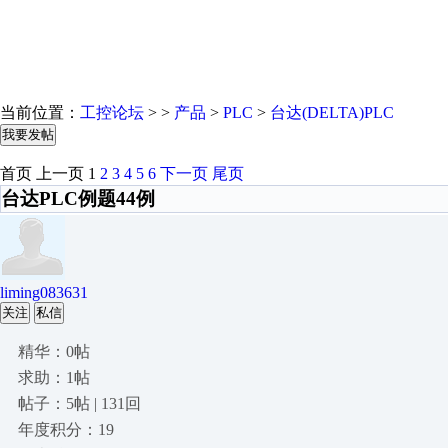
当前位置：
工控论坛
> >
产品
>
PLC
>
台达(DELTA)PLC
我要发帖
首页
上一页
1
2
3
4
5
6
下一页
尾页
台达PLC例题44例
liming083631
关注
私信
精华：0帖
求助：1帖
帖子：5帖 | 131回
年度积分：19