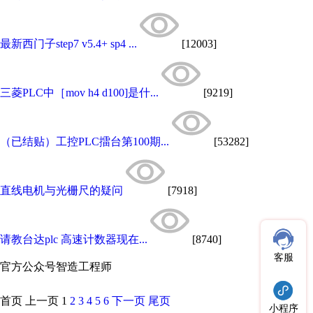
最新西门子step7 v5.4+ sp4 ...
[12003]
三菱PLC中［mov h4 d100]是什...
[9219]
（已结贴）工控PLC擂台第100期...
[53282]
直线电机与光栅尺的疑问
[7918]
请教台达plc 高速计数器现在...
[8740]
客服
官方公众号
智造工程师
首页
上一页
1
2
3
4
5
6
下一页
尾页
小程序