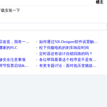
楼主
以下载安装一下
改造，我有一剂良方
如何通过NB-Designer软件设置触摸屏元件操作密码？
·
家的PLC
松下伺服电机的刹车响应时间
·
定时器还有设计自锁回路的吗？
·
修安全注意事项
各位帮我看看这个程序是不是有问题？？？
·
票启动&周周有礼！
有奖专题讨论：面对低压变频故障，老手是这样解决的！
·