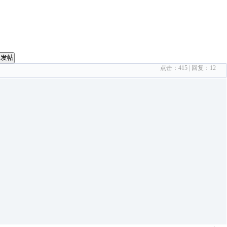
要发帖
点击：
415
| 回复：
12