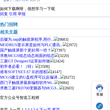
发表于：2017-11-07 16:07:31
如何下载啊呀，很想学习一下呢
回复
引用
举报
热门招聘
相关主题
后缀为.mtp的触摸屏程序,用什...
[9883]
MODBUS显示屏是如何与PLC通讯...
[2972]
国产触摸屏那个更好用一些？
[7397]
求教MCGS组态动态画面的组态
[3220]
三菱GT Designer3运算如何做
[2424]
初学者必看！（转）
[3508]
谁有SOFTNET-S7 IE的授权
[4147]
MCGS建立的U盘程序可以反编译...
[6272]
西门子触摸屏最新编程软件Wi...
[9084]
求教三菱FRD700变频器与MCGS...
[2603]
客服
官方公众号
智造工程师
首页
上一页
1
2
3
4
5
6
下一页
尾页