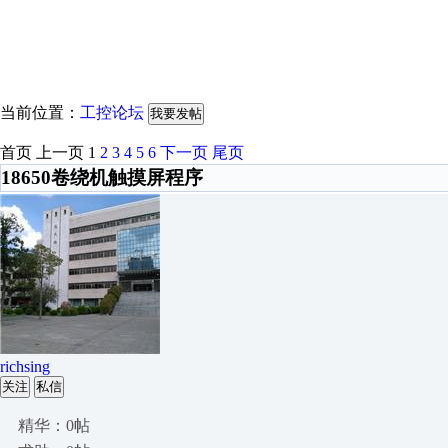
当前位置：
工控论坛
我要发帖
首页
上一页
1
2
3
4
5
6
下一页
尾页
18650卷绕机触摸屏程序
richsing
关注
私信
精华：0帖