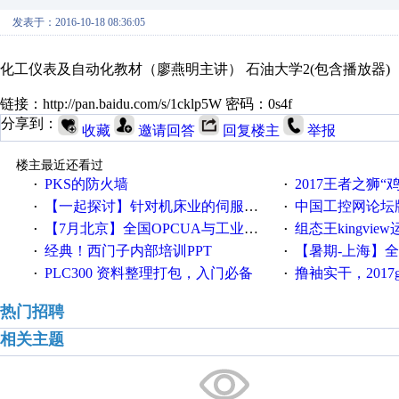
发表于：2016-10-18 08:36:05
化工仪表及自动化教材（廖燕明主讲） 石油大学2(包含播放器)
链接：http://pan.baidu.com/s/1cklp5W 密码：0s4f
分享到：
收藏
邀请回答
回复楼主
举报
楼主最近还看过
PKS的防火墙
2017王者之狮“鸡”情签到
·
·
【一起探讨】针对机床业的伺服系统发展，您的期望是什么？
中国工控网论坛版块
·
·
【7月北京】全国OPCUA与工业互联技术培训班通知！
组态王kingvi
·
·
经典！西门子内部培训PPT
【暑期-上海】全国工业4.
·
·
PLC300 资料整理打包，入门必备
撸袖实干，2017gongkong
·
·
热门招聘
相关主题