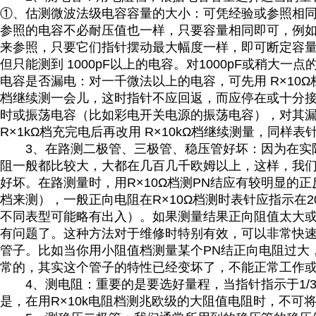
①
、估测微波法级电容容量的大小：可凭经验或参照相
参照的电容不必耐压值也一样，只要容量相同即可，例
来参照，只要它们指针摆动最大幅度一样，即可断定容
但只能测到
1000pF
以上的电容。对
1000pF
或稍大一点
电容是否漏电：对一千微法以上的电容，可先用
R×10Ω
档继续测一会儿，这时指针不应回返，而应停在或十分
时或振荡电容（比如彩电开关电源的振荡电容），对其
R×1kΩ
档充完电后再改用
R×10kΩ
档继续测量，同样表
3
、在路测二极管、三极管、稳压管好坏：因为在实
阻一般都比较大，大都在几百几千欧姆以上，这样，我
好坏。在路测量时，用
R×10Ω
档测
PN
结应有较明显的正
档来测），一般正向电阻在
R×10Ω
档测时表针应指示在
2
不同表型可能略有出入）。如果测量结果正向阻值太大
有问题了。这种方法对于维修时特别有效，可以非常快
管子。比如当你用小阻值档测量某个
PN
结正向电阻过大
常的，其实这个管子的特性已经变坏了，不能正常工作
4
、测电阻：重要的是要选好量程，当指针指示于
1/
是，在用
R×10k
电阻档测兆欧级的大阻值电阻时，不可