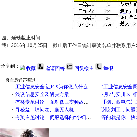
四、
活动截止时间
截止
2016
年
10
月
25
日，截止后工作日统计获奖名单并联系用户
分享到：
收藏
邀请回答
回复楼主
举报
楼主最近还看过
工业信息安全 让ICS为你做点什么
“工业信息安全周之我见”
·
·
浅谈信息安全及解决方案
7月7与安川来“
·
·
有奖专题讨论：面对低压变频故障，老手是这样解决的！
【德力西电气】三
·
·
寻秘笈、填问卷、赢无人机
谢谢刘工，问题
·
·
有奖专题讨论：伺服选择的“小细节大学问”奖励公告
等的就是你！快来领
·
·