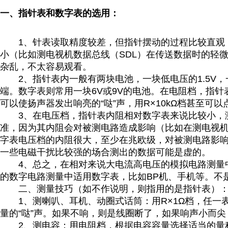
一、指针表和数字表的选用：
1
、针表读取精度较差，但指针摆动的过程比较直观
小（比如测电视机数据总线（
SDL
）在传送数据时的轻
杂乱，不太容易观看。
2
、指针表内一般有两块电池，一块低电压的
1.5V
，
端。数字表则常用一块
6V
或
9V
的电池。在电阻档，指针
可以使扬声器发出响亮的
“
哒
”
声，用
R×10kΩ
档甚至可以
3
、在电压档，指针表内阻相对数字表来说比较小，
准，因为其内阻会对被测电路造成影响（比如在测电视
字表电压档的内阻很大，至少在兆欧级，对被测电路影
一些电磁干扰比较强的场合测出的数据可能是虚的。
4
、总之，在相对来说大电流高电压的模拟电路测量
的数字电路测量中适用数字表，比如
BP
机、手机等。不
二、测量技巧（如不作说明，则指用的是指针表）
1
、测喇叭、耳机、动圈式话筒：用
R×1Ω
档，任一
量的
“
哒
”
声。如果不响，则是线圈断了，如果响声小而尖
2
、测电容：用电阻档，根据电容容量选择适当的量