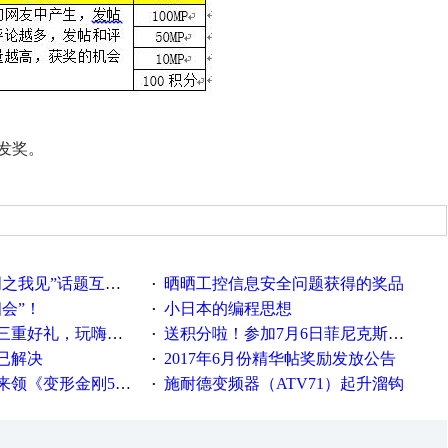
发奖。
话题互动获奖名单发布公告
晒晒工控信息安全问题获得的奖品
·
相会”！
小日本的编程思想
·
重好礼，玩嗨夏日！
送积分啦！参加7月6日菲尼克斯在线研讨会即得
·
已解决
2017年6月份精华帖奖励发放公告
·
《变形金刚5》观影券
施耐德变频器（ATV71）起升溜钩
·