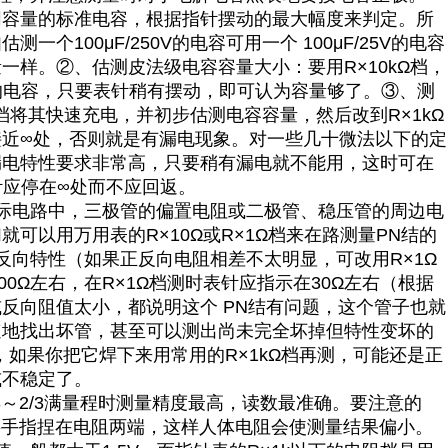
同容量的标准电容，根据指针摆动的最大幅度来判定。所
如估测一个
100μF/250V
的电容可用一个
100μF/25V
的电容
量一样。
②
、估测皮法级电容容量大小：要用
R×10kΩ
档，
的电容，只要表针稍有摆动，即可认为容量够了。
③
、测
档将其快速充电，并初步估测电容容量，然后改到
R×1kΩ
接近
∞
处，否则就是有漏电现象。对一些几十微法以下的定
漏电特性要求非常高，只要稍有漏电就不能用，这时可在
针应停在
∞
处而不应回返。
际电路中，三极管的偏置电阻或二极管、稳压管的周边电
们就可以用万用表的
R×10Ω
或
R×1Ω
档来在路测量
PN
结的
反向特性（如果正反向电阻相差不太明显，可改用
R×1Ω
00Ω
左右，在
R×1Ω
档测时表针应指示在
30Ω
左右（根据
或反向阻值太小，都说明这个
PN
结有问题，这个管子也就
速地找出坏管，甚至可以测出尚未完全坏掉但特性变坏的
，如果你把它焊下来用常用的
R×1kΩ
档再测，可能还是正
或不稳定了。
3
～
2/3
满量程时测量精度最高，读数最准确。要注意的
将手指捏在电阻两端，这样人体电阻会使测量结果偏小。