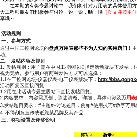
在本期的有奖专题讨论中，我们将针对万用表的具体使用方
大工程师朋友们积极参与讨论，说一说，晒一晒
（图文并茂更佳
享哦～
活动规则
一、
参与方式
通过中国工控网论坛的
盘点万用表那些不为人知的实用窍门！
主
动。
二、
发帖内容及规则
1.
发帖规则：用户需在中国工控网论坛指定活动版块下发帖，
视为无效。参与用户有两种发帖方式可以选择：
1.1
在工控网论坛
-
仪器仪表
-
电工仪表版块下：
http://bbs.gong
活动回复区直接回复
1.2
用在此活动专题主题帖下直接发帖回复。
2.
内容要求：内容需原创，陈述清晰、详细，具体可涉及
万用表
3.
发帖题目要求：
#
主题
#+
讨论题目，例如
#
使用
技巧
#
数字万用
4.
不得刻意宣传或诋毁某品牌及其产品。
三、奖项设置及评奖说明