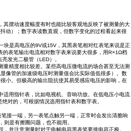
，其摆动速度幅度有时也能比较客观地反映了被测量的大
微抖动）；数字表读数直观，但数字变化的过程看起来很
一块是高电压的
9V
或
15V
，其黑表笔相对红表笔来说是正
表的表笔输出电流相对数字表来说要大很多，用
R×1Ω
档
点亮发光二极管（
LED
）。
测量精度相比较差。某些高电压微电流的场合甚至无法测
机显像管的加速级电压时测量值会比实际值低很多）。数
响很小。但极高的输出阻抗使其易受感应电压的影响，在
中适用指针表，比如电视机、音响功放。在低电压小电流
是绝对的，可根据情况选用指针表和数字表。
：
表笔接一端，另一表笔点触另一端，正常时会发出清脆响
，则是有擦圈问题，也不能用。
程，并注意测量时对于电解电容黑表笔要接电容正极。