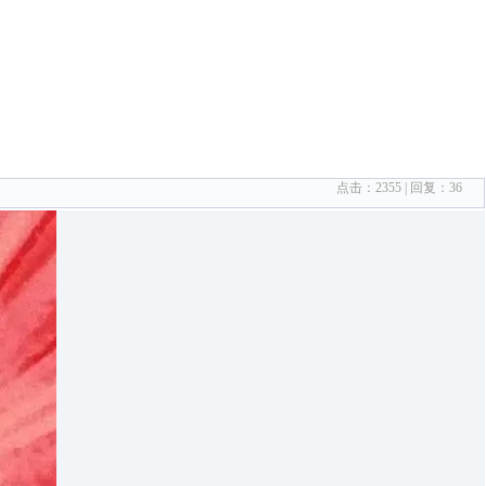
点击：
2355
| 回复：
36