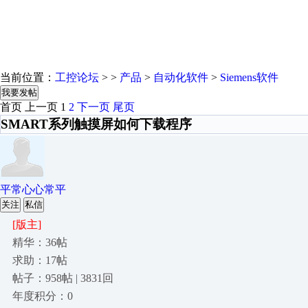
当前位置：
工控论坛
> >
产品
>
自动化软件
>
Siemens软件
我要发帖
首页
上一页
1
2
下一页
尾页
SMART系列触摸屏如何下载程序
平常心心常平
关注
私信
[版主]
精华：36帖
求助：17帖
帖子：958帖 | 3831回
年度积分：0