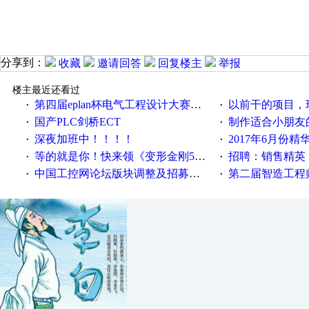
分享到：
收藏
邀请回答
回复楼主
举报
楼主最近还看过
第四届eplan杯电气工程设计大赛报名啦！！！
以前干的项目，现在不
·
·
国产PLC剑桥ECT
制作适合小朋友
·
·
深夜加班中！！！！
2017年6月份
·
·
等的就是你！快来领《变形金刚5》观影券
招聘：销售精英
·
·
中国工控网论坛版块调整及招募版主公告
第二届智造工程师节投
·
·