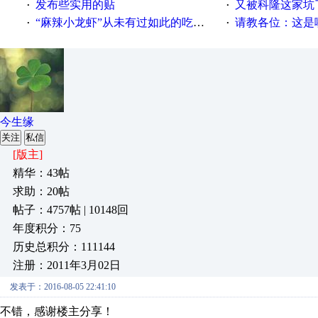
发布些实用的贴
又被科隆这家坑
·
·
“麻辣小龙虾”从未有过如此的吃法！
请教各位：这是哪
·
·
今生缘
关注
私信
[版主]
精华：43帖
求助：20帖
帖子：4757帖 | 10148回
年度积分：75
历史总积分：111144
注册：2011年3月02日
发表于：2016-08-05 22:41:10
不错，感谢楼主分享！