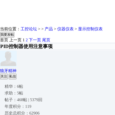
当前位置：
工控论坛
> >
产品
>
仪器仪表
>
显示控制仪表
我要发帖
首页
上一页
1
2
下一页
尾页
PID控制器使用注意事项
狼牙精神
关注
私信
精华：6帖
求助：5帖
帖子：468帖 | 5379回
年度积分：119
历史总积分：62906