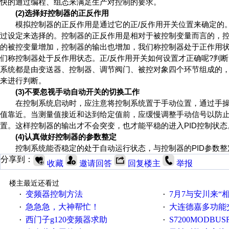
快的通过编程、组态来满足生产对控制的要求。
(2)选择好控制器的正反作用
模拟控制器的正反作用是通过它的正/反作用开关位置来确定的。
过设定来选择的。控制器的正反作用是相对于被控制变量而言的，
的被控变量增加，控制器的输出也增加，我们称控制器处于正作用状
们称控制器处于反作用状态。正/反作用开关如何设置才正确呢?判
系统都是由变送器、控制器、调节阀门、被控对象四个环节组成的
来进行判断。
(3)不要忽视手动自动开关的切换工作
在控制系统启动时，应注意将控制系统置于手动位置，通过手操
值靠近。当测量值接近和达到给定值前，应缓慢调整手动信号以防
置。这样控制器的输出才不会突变，也才能平稳的进入PID控制状态
(4)认真做好控制器的参数整定
控制系统能否稳定的处于自动运行状态，与控制器的PID参数整
分享到：
收藏
邀请回答
回复楼主
举报
楼主最近还看过
变频器控制方法
7月7与安川来“
·
·
急急急，大神帮忙！
大连德嘉多功能
·
·
西门子g120变频器求助
S7200MODBUS
·
·