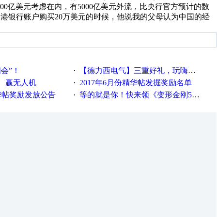
00亿美元考虑在内，有5000亿美元外流，比央行官方预计的数
香港银行账户购买20万美元的时候，他说我的父母认为中国的经
相会”！
【德力西电气】三重好礼，玩嗨夏日！
·
、赢无人机
2017年6月份精华帖发掘奖励名单
·
精华帖奖励发放公告
等的就是你！快来领《变形金刚5》观影券
·