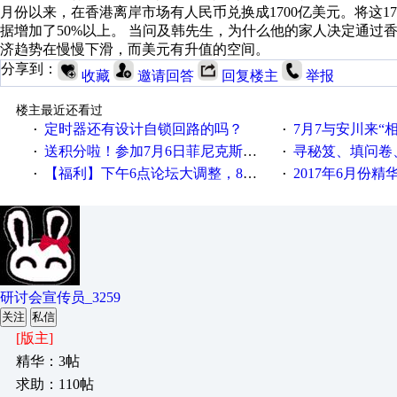
月份以来，在香港离岸市场有人民币兑换成1700亿美元。将这17
据增加了50%以上。 当问及韩先生，为什么他的家人决定通过
济趋势在慢慢下滑，而美元有升值的空间。
分享到：
收藏
邀请回答
回复楼主
举报
楼主最近还看过
定时器还有设计自锁回路的吗？
7月7与安川来“
·
·
送积分啦！参加7月6日菲尼克斯在线研讨会即得
寻秘笈、填问卷
·
·
【福利】下午6点论坛大调整，8点服务器内存升级
2017年6月份
·
·
研讨会宣传员_3259
关注
私信
[版主]
精华：3帖
求助：110帖