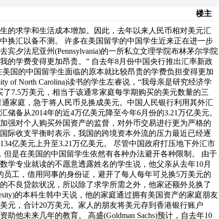
楼主
学生的求学和生活成本增加。因此，去年以来人民币相对美元汇
中换汇以备不测。 许多在美国留学的中国学生近来正在进一步
尼亚州(Pennsylvania)的一所私立文理学院布林茅尔学院
币贬值会让我的学费变得更加昂贵。” 自去年8月份中国央行推出汇率新政
的在美国的中国留学生面临的原本就比较昂贵的学费负担变得更加
sity of North Carolina)读书的学生左睿说，“我母亲是研究经济学
了7.5万美元，相当于该通常家庭每学期购买的美元数量的三
普通家庭，急于将人民币兑换成美元。中国人民银行利用其外汇
备从2014年的近4万亿美元降至今年6月份的3.21万亿美元。
括加强对个人购买外国资产的监督，对外币交易进行更为严格的
度国际收支平衡时表示，我国的跨境资本外流的压力最近已经逐
4亿美元上升至3.21万亿美元。 尽管中国政府打压地下外汇市
，但是在美国的中国留学生依然有各种办法避开各种限制。 由于
数学专业就读的不愿意透露姓名的学生说，他父亲从去年10月
的员工，借用同事的身份证，避开了每人每年可兑换5万美元的
峻的不良贷款状况，所以除了求学所需之外，他家还额外兑换了
versity)的本科生韩中天说，他的家庭通过拥有美国资产的家庭朋友
美元，合计20万美元。家人的朋友将美元存到香港银行账户
几年的教育。 高盛(Goldman Sachs)预计，自去年10