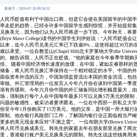
发表于：2016-07-26 09:36:52
人民币贬值有利于中国出口商，但是它会使在美国留学的中国
率走贬的趋势，已经令许多中国留学生感到惊慌，并开始提前集
兑换美元，因为他们认为人民币将进一步下跌。今年秋天，将要去宾夕法
(Bryn Mawr College)读书的中国学生刘伊娃说：“人民
以来，迄今人民币兑美元汇率已下跌逾8%，这使得超过30万
难以承受。一位在教堂山(Chapel Hill)北卡罗莱纳大学(the Univer
的。她告诉我，人民币正在贬值。”他的家庭在今年春季学期购买
倍。 随着中国经济增长速度的放缓，在中国，诸如左睿那样的
储备，将人民币兑换汇率保持在一个相对稳定的水平。中国的外汇储
面临资本外流的压力，中国加强监督流出本国的资金洪流，包
审核。外汇管理局的一位发言人今年六月份在谈到中国第一季
渐有所缓和。今年六月份中国的外汇储备同比增长幅度最大，由13
场，强制执行每个人在中国每年最多只可以兑换5万美元的限制
问题的敏感性，被采访者要求匿名。一位在中西部一所私立大学
份至今年1月份购买了15万美元。他的父亲，是中国一所大银行
限制。他在银行风险部门工作，了解国内银行业正面临相当严
更多的美元现金来应对“不测之需”。 一位布朗大学(Brown Uni
将人民币兑换成美元。韩先生的家庭去年在朋友那里兑换了两次
里，香港银行账户美元兑换美元的限制。韩先生说这些钱将用来资助他未来