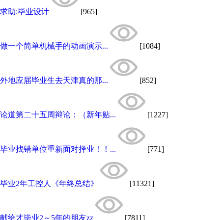
求助:毕业设计
[965]
做一个简单机械手的动画演示...
[1084]
外地应届毕业生去天津真的那...
[852]
论道第二十五周辩论：（新年贴...
[1227]
毕业找错单位重新面对择业！！...
[771]
毕业2年工控人《年终总结》
[11321]
献给才毕业2～5年的朋友zz
[7811]