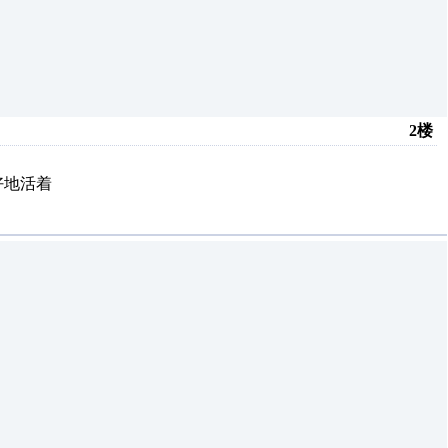
2楼
好地活着