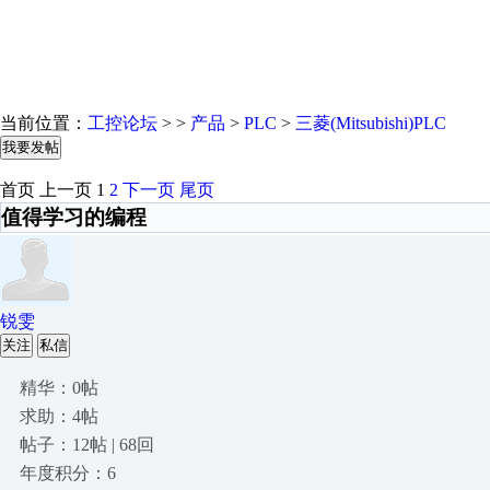
当前位置：
工控论坛
> >
产品
>
PLC
>
三菱(Mitsubishi)PLC
我要发帖
首页
上一页
1
2
下一页
尾页
值得学习的编程
锐雯
关注
私信
精华：0帖
求助：4帖
帖子：12帖 | 68回
年度积分：6