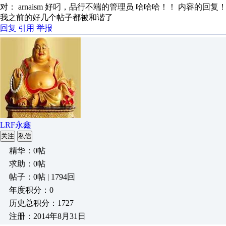
对： arnaism
好叼，品行不端的管理员 哈哈哈！！
内容的回复
我之前的好几个帖子都被和谐了
回复
引用
举报
LRF永鑫
关注
私信
精华：0帖
求助：0帖
帖子：0帖 | 1794回
年度积分：0
历史总积分：1727
注册：2014年8月31日