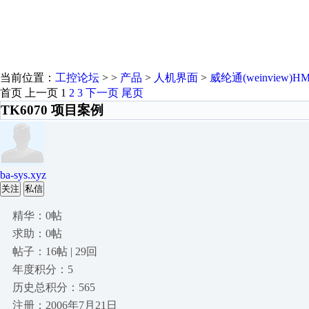
当前位置：
工控论坛
> >
产品
>
人机界面
>
威纶通(weinview)HM
首页
上一页
1
2
3
下一页
尾页
TK6070 项目案例
ba-sys.xyz
关注
私信
精华：0帖
求助：0帖
帖子：16帖 | 29回
年度积分：5
历史总积分：565
注册：2006年7月21日