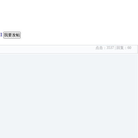
I
我要发帖
点击：
3537
| 回复：
60