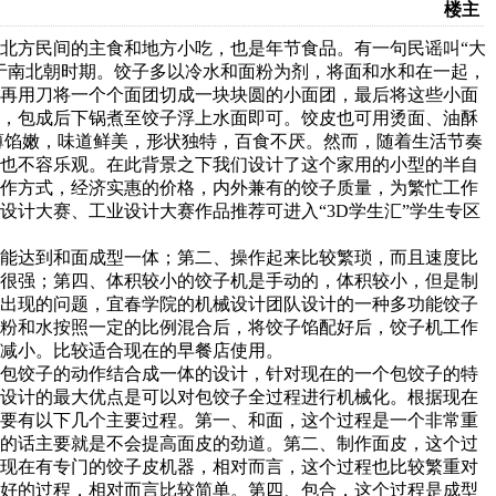
楼主
北方民间的主食和地方小吃，也是年节食品。有一句民谣叫“大
于南北朝时期。饺子多以冷水和面粉为剂，将面和水和在一起，
后再用刀将一个个面团切成一块块圆的小面团，最后将这些小面
形，包成后下锅煮至饺子浮上水面即可。饺皮也可用烫面、油酥
薄馅嫩，味道鲜美，形状独特，百食不厌。然而，随着生活节奏
术也不容乐观。在此背景之下我们设计了这个家用的小型的半自
操作方式，经济实惠的价格，内外兼有的饺子质量，为繁忙工作
设计大赛、工业设计大赛作品推荐可进入“3D学生汇”学生专区
能达到和面成型一体；第二、操作起来比较繁琐，而且速度比
是很强；第四、体积较小的饺子机是手动的，体积较小，但是制
机出现的问题，宜春学院的机械设计团队设计的一种多功能饺子
面粉和水按照一定的比例混合后，将饺子馅配好后，饺子机工作
减小。比较适合现在的早餐店使用。
包饺子的动作结合成一体的设计，针对现在的一个包饺子的特
本设计的最大优点是可以对包饺子全过程进行机械化。根据现在
主要有以下几个主要过程。第一、和面，这个过程是一个非常重
面的话主要就是不会提高面皮的劲道。第二、制作面皮，这个过
，现在有专门的饺子皮机器，相对而言，这个过程也比较繁重对
拌好的过程，相对而言比较简单。第四、包合，这个过程是成型