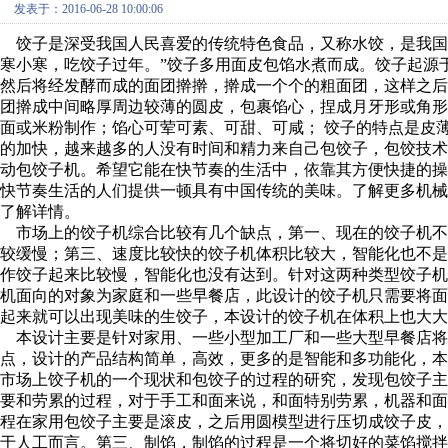
发表于：2016-06-28 10:00:06
饺子是深受我国人民喜爱的传统特色食品，又称水饺，是我国
寒小寒，吃饺子过年。”饺子多用面皮包馅水煮而成。饺子起源
然后将经发酵而成的面团擀擀，擀成一个个的粗面团，这样之
团擀成中间略厚周边较薄的圆皮，包裹馅心，捏成月牙形或角
面或米粉制作；馅心可荤可素、可甜、可咸； 饺子的特点是皮
的加快，越来越多的人没有时间和精力来自己包饺子，包饺技
动包饺子机。希望它能在快节奏的生活中，依靠其方便快捷的
快节奏生活的人们提供一顿具有中国传统的美味。了解更多机械
了解详情。
市场上的饺子机综合比较有几个缺点，第一、现在的饺子机不
较缓慢；第三、速度比较快的饺子机体积比较大，智能化也不
作饺子起来比较慢，智能化也没有达到。针对这两种类型饺子
机面向的对象为家庭和一些早餐店，此设计的饺子机只需要将
起来就可以出现美味的生饺子，本设计的饺子机在体积上也大大
本设计主要是针对家用、一些小型加工厂和一些大型早餐店将
点，设计的产品结构简单，高效，更多的是智能和多功能化，
市场上饺子机的一个现状和包饺子的过程的研究，发现包饺子
要和劳累的过程，对于手工和面来说，和面特别劳累，机器和
程在家用包饺子主要是滚皮，之后用圆模型进行压切成饺子皮
于人工而言。第三、制馅，制馅的过程是一个将切好的菜馅搅