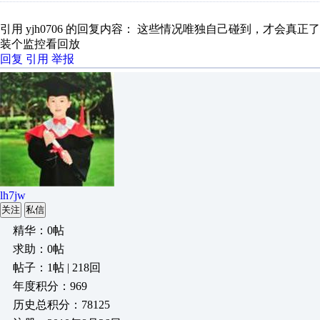
引用 yjh0706 的回复内容： 这些情况唯独自己碰到，才会真正
装个监控看回放
回复
引用
举报
lh7jw
关注
私信
精华：0帖
求助：0帖
帖子：1帖 | 218回
年度积分：969
历史总积分：78125