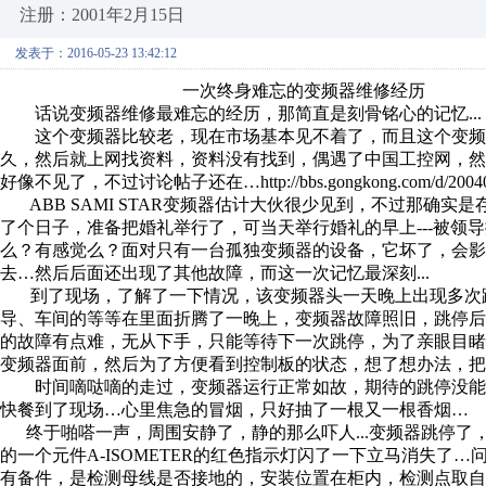
注册：2001年2月15日
发表于：2016-05-23 13:42:12
一次终身难忘的变频器维修经历
话说变频器维修最难忘的经历，那简直是刻骨铭心的记忆...
这个变频器比较老，现在市场基本见不着了，而且这个变频
久，然后就上网找资料，资料没有找到，偶遇了中国工控网，然后发
好像不见了，不过讨论帖子还在…http://bbs.gongkong.com/d/200402/
ABB SAMI STAR变频器估计大伙很少见到，不过那确
了个日子，准备把婚礼举行了，可当天举行婚礼的早上---被领
么？有感觉么？面对只有一台孤独变频器的设备，它坏了，会影
去…然后后面还出现了其他故障，而这一次记忆最深刻...
到了现场，了解了一下情况，该变频器头一天晚上出现多次跳
导、车间的等等在里面折腾了一晚上，变频器故障照旧，跳停
的故障有点难，无从下手，只能等待下一次跳停，为了亲眼目
变频器面前，然后为了方便看到控制板的状态，想了想办法，把
时间嘀哒嘀的走过，变频器运行正常如故，期待的跳停没能
快餐到了现场…心里焦急的冒烟，只好抽了一根又一根香烟…
终于啪嗒一声，周围安静了，静的那么吓人...变频器跳停了
的一个元件A-ISOMETER的红色指示灯闪了一下立马消失
有备件，是检测母线是否接地的，安装位置在柜内，检测点取