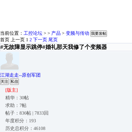
当前位置：
工控论坛
> >
产品
>
变频与传动
我要发帖
首页
上一页
1
2
下一页
尾页
#无故障显示跳停#婚礼那天我修了个变频器
江湖走走--原创军团
关注
私信
[版主]
精华：30帖
求助：7帖
帖子：836帖 | 7833回
年度积分：193
历史总积分：46108