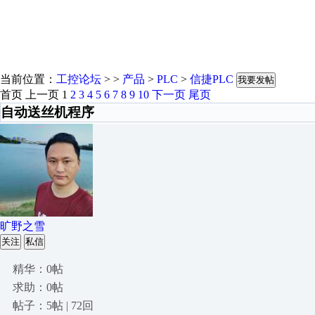
当前位置：
工控论坛
> >
产品
>
PLC
>
信捷PLC
我要发帖
首页
上一页
1
2
3
4
5
6
7
8
9
10
下一页
尾页
自动送丝机程序
旷野之雪
关注
私信
精华：0帖
求助：0帖
帖子：5帖 | 72回