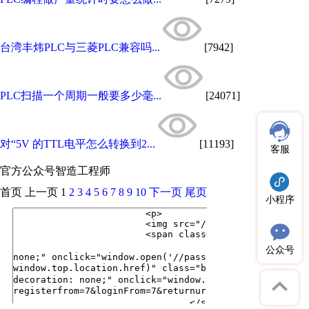
台湾丰炜PLC与三菱PLC兼容吗...
[7942]
PLC扫描一个周期一般要多少毫...
[24071]
对“5V 的TTL电平怎么转换到2...
[11193]
客服
官方公众号
智造工程师
首页
上一页
1
2
3
4
5
6
7
8
9
10
下一页
尾页
小程序
公众号