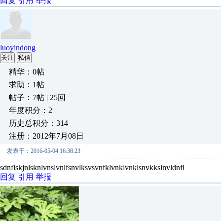
回复
引用
举报
luoyindong
关注
私信
精华：0帖
求助：1帖
帖子：7帖 | 25回
年度积分：2
历史总积分：314
注册：2012年7月08日
发表于：2016-05-04 16:38:23
sdnflskjnlsknlvnslvnlfsnvlksvsvnfklvnklvnklsnvkkslnvldnfl
回复
引用
举报