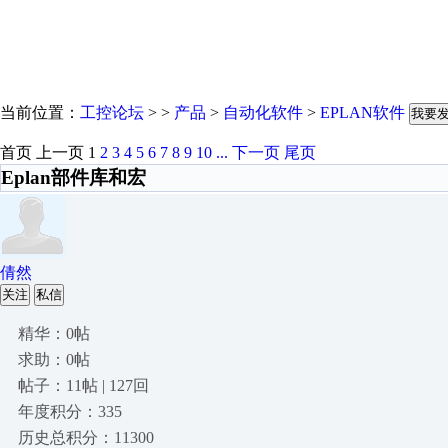
当前位置：
工控论坛
> >
产品
>
自动化软件
>
EPLAN软件
我要
首页
上一页
1
2
3
4
5
6
7
8
9
10
...
下一页
尾页
Eplan部件库和宏
倩然
关注
私信
精华：0帖
求助：0帖
帖子：11帖 | 127回
年度积分：335
历史总积分：11300