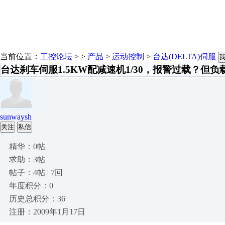
当前位置：
工控论坛
> >
产品
>
运动控制
>
台达(DELTA)伺服
台达刹车伺服1.5KW配减速机1/30，报警过载？但负
sunwaysh
关注
私信
精华：0帖
求助：3帖
帖子：4帖 | 7回
年度积分：0
历史总积分：36
注册：2009年1月17日