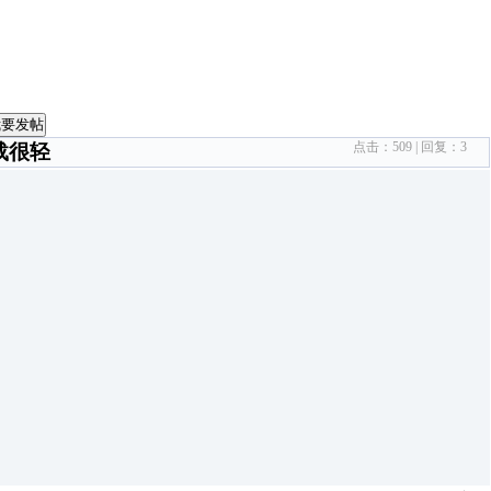
我要发帖
点击：
509
| 回复：
3
载很轻