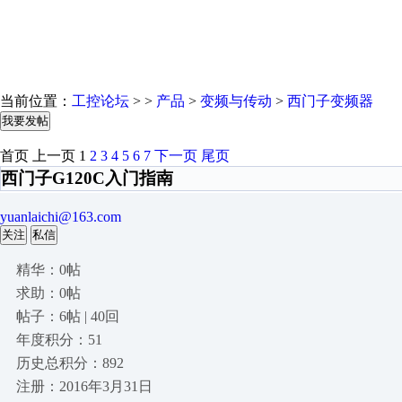
当前位置：
工控论坛
> >
产品
>
变频与传动
>
西门子变频器
我要发帖
首页
上一页
1
2
3
4
5
6
7
下一页
尾页
西门子G120C入门指南
yuanlaichi@163.com
关注
私信
精华：0帖
求助：0帖
帖子：6帖 | 40回
年度积分：51
历史总积分：892
注册：2016年3月31日