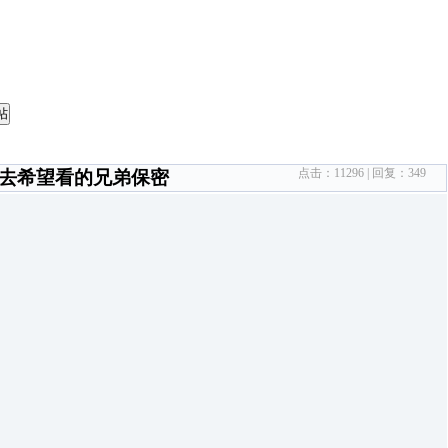
帖
点击：
11296
| 回复：
349
没去希望看的兄弟保密