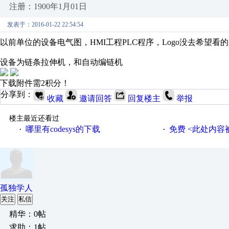
注册：1900年1月01日
发表于：2016-01-22 22:54:54
以前单位的设备电气图，HMI工程PLC程序，Logo没去希望看
设备为链条拉伸机，和自动编链机
下载附件需2积分！
分享到：
收藏
邀请回答
回复楼主
举报
楼主最近还看过
哪里有codesys的下载
免费 <此处内容被屏蔽 >code
·
·
孤独学人
关注
私信
精华：0帖
求助：1帖