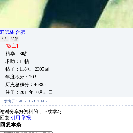
郭远林 合肥
关注
私信
[版主]
精华：3帖
求助：11帖
帖子：118帖 | 2305回
年度积分：703
历史总积分：46385
注册：2011年10月21日
发表于：2016-01-23 21:14:58
谢谢分享好资料的，下载学习
回复
引用
举报
回复本条