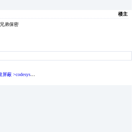
楼主
的兄弟保密
sys库文件,用户组,程序密码