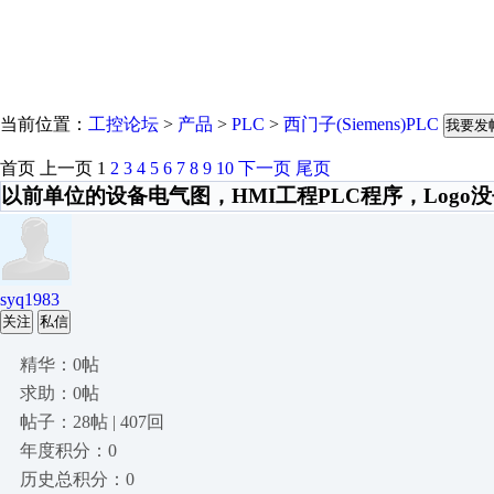
当前位置：
工控论坛
>
产品
>
PLC
>
西门子(Siemens)PLC
我要发
首页
上一页
1
2
3
4
5
6
7
8
9
10
下一页
尾页
以前单位的设备电气图，HMI工程PLC程序，Logo
syq1983
关注
私信
精华：0帖
求助：0帖
帖子：28帖 | 407回
年度积分：0
历史总积分：0