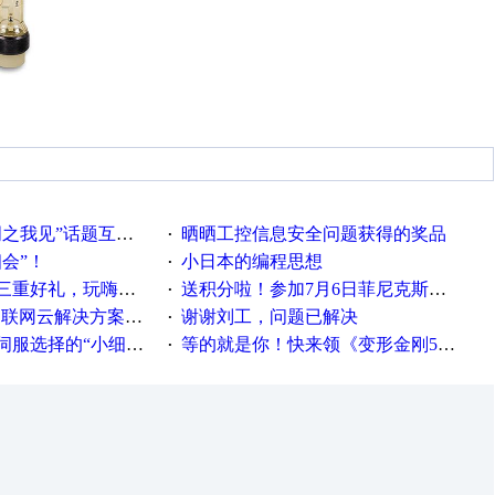
话题互动获奖名单发布公告
晒晒工控信息安全问题获得的奖品
·
相会”！
小日本的编程思想
·
重好礼，玩嗨夏日！
送积分啦！参加7月6日菲尼克斯在线研讨会即得
·
联网云解决方案实践及应用
谢谢刘工，问题已解决
·
“小细节大学问”奖励公告
等的就是你！快来领《变形金刚5》观影券
·