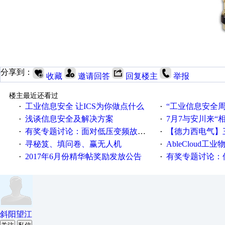
分享到：
收藏
邀请回答
回复楼主
举报
楼主最近还看过
工业信息安全 让ICS为你做点什么
“工业信息安全周之我见”
·
·
浅谈信息安全及解决方案
7月7与安川来“
·
·
有奖专题讨论：面对低压变频故障，老手是这样解决的！
【德力西电气】三
·
·
寻秘笈、填问卷、赢无人机
AbleCloud工业物
·
·
2017年6月份精华帖奖励发放公告
有奖专题讨论：伺服选择的
·
·
斜阳望江