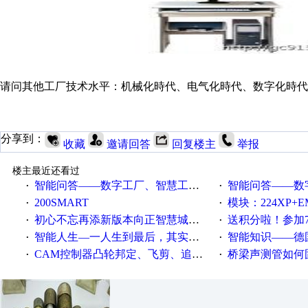
请问其他工厂技术水平：机械化時代、电气化時代、数字化時代
分享到：
收藏
邀请回答
回复楼主
举报
楼主最近还看过
智能问答——数字工厂、智慧工厂和智能制造三者的区别是什么？
智能问答——数字化工厂与传
·
·
200SMART
模块：224XP+EM223+EM231+EM2
·
·
初心不忘再添新版本向正智慧城市云展厅3.0版亮相
送积分啦！参加7月6日
·
·
智能人生—一人生到最后，其实拼的都是人品
智能知识——德国工业崛起过
·
·
CAM控制器凸轮邦定、飞剪、追剪等C功能块
桥梁声测管如何固定
·
·