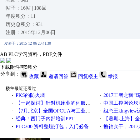
帖子：16帖 | 108回
年度积分：11
历史总积分：931
注册：2015年12月06日
发表于：2015-12-06 20:41:30
AB PLC学习资料，PDF文件
下载附件需5积分！
分享到：
收藏
邀请回答
回复楼主
举报
楼主最近还看过
PKS的防火墙
2017王者之狮“鸡”情签到
·
·
【一起探讨】针对机床业的伺服系统发展，您的期望是什么？
中国工控网论坛版块
·
·
【7月北京】全国OPCUA与工业互联技术培训班通知！
组态王kingvi
·
·
经典！西门子内部培训PPT
【暑期-上海】全国工业4.
·
·
PLC300 资料整理打包，入门必备
撸袖实干，2017gongkong
·
·