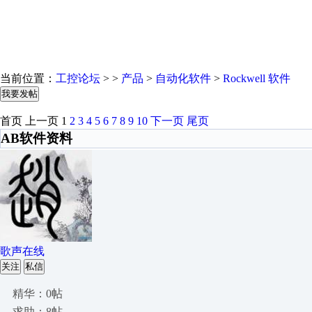
当前位置：
工控论坛
> >
产品
>
自动化软件
>
Rockwell 软件
我要发帖
首页
上一页
1
2
3
4
5
6
7
8
9
10
下一页
尾页
AB软件资料
歌声在线
关注
私信
精华：0帖
求助：8帖