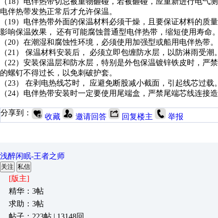
（18）电伴热带切忌被重物砸碰，若被砸碰，应重新进行电气
电伴热带发热正常后才允许保温。
（19）电伴热带外面的保温材料必须干燥，且要保证材料的质
影响保温效果， 还有可能腐蚀普通型电伴热带，缩短使用寿命
（20）在潮湿和腐蚀性环境，必须使用加强型或船用电伴热带。
（21） 保温材料安装后， 必须立即包缠防水层，以防淋雨受潮
（22）安装保温层和防水层，特别是外包保温镀锌铁皮时，严
的螺钉不得过长，以免刺破护套。
（23） 在剥电热线芯时， 应避免断股减小截面，引起线芯过载
（24）电伴热带安装时一定要使用尾端盒，严禁尾端芯线连接
分享到：
收藏
邀请回答
回复楼主
举报
浅醉闲眠-王者之师
关注
私信
[版主]
精华：3帖
求助：3帖
帖子：223帖 | 13148回