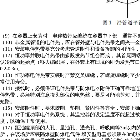
（9）在容器上安装时，电伴热带应缠绕在容器中下部，通常不超过
（10）非金属管道的电伴热，应在管外壁与电伴热带之间夹一金
（11）安装电伴热带要充分考虑管道附件和设备拆卸的可能性
（12）恒功率并联电伴热带由多段发热节组合而成， 其首尾
认冷端的起始点（移去编织层，在外套上有凹坑的即为发热节
0.2-0.3m。
（13）恒功率电伴热带安装时严禁交叉缠绕，若螺旋缠绕时至少应
常使用寿命。
（14）接线时，必须保证电伴热带与防爆电器附件正确可靠地
伴热带，必须特别注意接头部位的电热丝，要尽可能地剪短，
短路。
（15）安装附件时，要求胶圈、垫圈、紧固件等齐全，安装正
（16）对于恒功率电伴热系统，其温控器的设定温度不能超过
度，以确保正常使用。
（17）距油罐顶部的人孔、量油孔、透光孔、呼吸阀等3m以内
所，在该场所应装隔爆型防爆电气件-增安型电器必须装在3m以