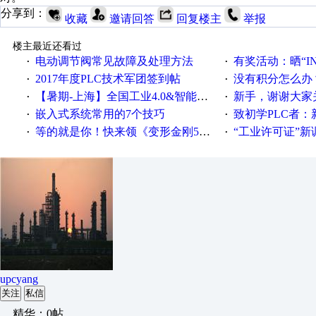
分享到：
收藏
邀请回答
回复楼主
举报
楼主最近还看过
电动调节阀常见故障及处理方法
有奖活动：晒“IN
·
·
2017年度PLC技术军团签到帖
没有积分怎么办
·
·
【暑期-上海】全国工业4.0&智能制造高级培训班通知！
新手，谢谢大家
·
·
嵌入式系统常用的7个技巧
致初学PLC者：新人学
·
·
等的就是你！快来领《变形金刚5》观影券
“工业许可证”新调整：水文仪器
·
·
upcyang
关注
私信
精华：0帖