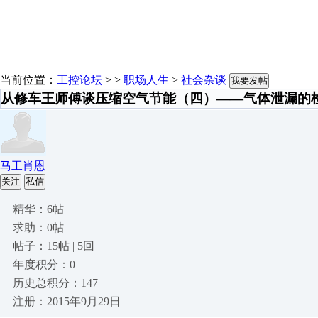
当前位置：
工控论坛
> >
职场人生
>
社会杂谈
我要发帖
从修车王师傅谈压缩空气节能（四）——气体泄漏的
马工肖恩
关注
私信
精华：6帖
求助：0帖
帖子：15帖 | 5回
年度积分：0
历史总积分：147
注册：2015年9月29日