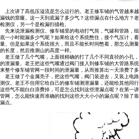
上次讲了高低压溢流是怎么运行的。老王修车铺的气管越来越
漏钱的窟窿。这一天到底漏了多少气？这些漏点在什么地方？
检测仪，另一个是检漏扫描枪。
先来说泄漏检测仪。修车铺里的电动打气筒，气罐和管路，组
底一小时能漏多少气呢？如果给这个系统憋住，接个气压计，
量。但是如果这个系统很大，而且不能长时间憋着，那怎么测
的长度，然后推测山的高度一样。
老王做了几个气嘴，上面很精确的打了几个不同直径的小孔，
的泄漏量。老王把这些气嘴通过阀门接入到修车铺的大管路系
来整个修车铺管网一段时间的泄漏量，从而推算出一天浪费了多
老王做了个金属壳子，把这些气嘴，阀门装进去，又装上电路
测仪。老王不但用它给自己的修车铺测泄漏量，还能给其他同行
这些气不能白白浪费掉，可是怎么找到这些泄漏点呢？在第一
管网，怎么能快速而准确的找到这些大大小小的漏点呢？除了
漏点。