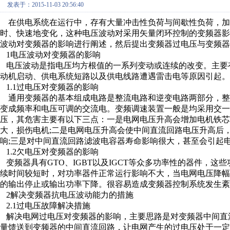
发表于：2015-11-03 20:56:40
在供电系统在运行中，存有大量冲击性负荷与间歇性负荷，加
时、快速地变化，这种电压波动对采用矢量闭环控制的变频器
波动对变频器的影响进行阐述，然后提出变频器过电压与变频器
1电压波动对变频器的影响
电压波动是指电压均方根值的一系列变动或连续的改变。主要
动机启动、供电系统短路以及供电线路遭遇雷击电等原因引起。
1.1过电压对变频器的影响
通用变频器的基本组成电路是整流电路和逆变电路两部分，整
变成频率和电压可调的交流电。变频调速装置一般是均采用交一
压，其危害主要有以下三点：一是电网电压升高会增加电机铁
大，损伤电机;二是电网电压升高会使中间直流回路电压升高后
响;三是对中间直流回路滤波电容器寿命影响很大，甚至会引起
1.2欠电压对变频器的影响
变频器具有GTO、IGBT以及IGCT等众多功率性的器件，
续时间较短时，对功率器件正常运行影响不大，当电网电压降
的输出停止或输出功率下降。很容易造成变频器控制系统发生紊
2解决变频器抗电压波动能力的措施
2.1过电压故障解决措施
解决电网过电压对变频器的影响，主要思路是对变频器中间直
量馈送到变频器的中间直流回路，让电网产生的过电压处于一定