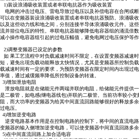
1)装设浪涌吸收装置或者串联电抗器作为吸收装置
电网的冲击过电压、雷电导致过电压以及补偿电容在合闸或断
可以在变频器装设浪涌吸收装置或者串联电抗器预防。浪涌吸收
以及这些动力线和地之间，分别连接半导体浪涌吸收元件。这
流并箝位电压的特性。串联电抗器能够降低电容器组的涌流倍
减小操作电容器组引起的过电压幅值，避免电网过电压保护等
2)调整变频器已设定的参数
如 果工艺流程中对负载减速时间不限定，在设置变频器减速
短，避免出现负载动能释放太快情况，尤其是变频器所控制负载
载减速时间有一定的要求，为预防变频器在限定时间内出现过
率值，通过减缓频率降低所控制设备的转速。
3)增加泄放电阻
泄放电阻就是在储能元件两端并联的电阻，给储能元件提供一
是二极管，如电感(继电器线包)并联的二极管。当前功率较小
阻，而大功率的变频器为给其中间直流回路能够很好的释放多
过电压。
4)增加逆变电路
逆变电路基本作用是在控制电路的控制下，将中间的直流电路
变频器的输入侧增加逆变电路，可以使变频器中间直流回路多余
5)在中间直流回路上加合适电容