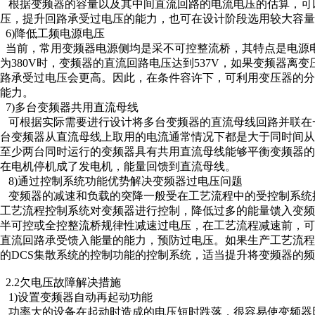
根据变频器的容量以及其中间直流回路的电流电压的估算，可
压，提升回路承受过电压的能力，也可在设计阶段选用较大容量
6)降低工频电源电压
当前，常用变频器电源侧均是采不可控整流桥，其特点是电源
为380V时，变频器的直流回路电压达到537V，如果变频器离
路承受过电压会更高。因此，在条件容许下，可利用变压器的
能力。
7)多台变频器共用直流母线
可根据实际需要进行设计将多台变频器的直流母线回路并联在一
台变频器从直流母线上取用的电流通常情况下都是大于同时间
至少两台同时运行的变频器具有共用直流母线能够平衡变频器
在电机停机成了发电机，能量回馈到直流母线。
8)通过控制系统功能优势解决变频器过电压问题
变频器的减速和负载的突降一般受在工艺流程中的受控制系统
工艺流程控制系统对变频器进行控制，降低过多的能量馈入变
半可控或全控整流桥规律性减速过电压，在工艺流程减速前，
直流回路承受馈入能量的能力，预防过电压。如果生产工艺流程使
的DCS集散系统的控制功能的控制系统，适当提升将变频器的
2.2欠电压故障解决措施
1)设置变频器自动再起动功能
功率大的设备在起动时造成的电压短时跌落，很容易使变频器