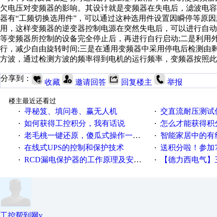
欠电压对变频器的影响。其设计就是变频器在失电后，滤波电
器有“工频切换选用件”，可以通过这种选用件设置因瞬停等原
用，这样变频器的逆变器控制电源在突然失电后，可以进行自
等变频器所控制的设备完全停止后，再进行自行启动;二是利用
行，减少自由旋转时间;三是在通用变频器中采用停电后检测由
方波，通过检测方波的频率得到电机的运行频率，变频器按照
分享到：
收藏
邀请回答
回复楼主
举报
楼主最近还看过
寻秘笈、填问卷、赢无人机
交直流耐压测试
·
·
如何获得工控积分，我有话说
怎么才能获得积
·
·
老毛桃一键还原，傻瓜式操作一键轻松备份还原；程序为向导式安装，一键即可实现自动备份或还原系统。
智能家居中的有
·
·
在线式UPS的控制和保护技术
送积分啦！参加7月6日
·
·
RCD漏电保护器的工作原理及安装要点
【德力西电气】三
·
·
工控帮到网v