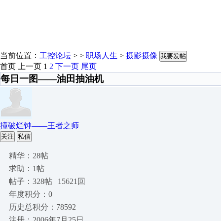
当前位置：
工控论坛
> >
职场人生
>
摄影摄像
我要发帖
首页
上一页
1
2
下一页
尾页
每日一图——油田抽油机
撞破烂钟——王者之师
关注
私信
精华：28帖
求助：1帖
帖子：328帖 | 15621回
年度积分：0
历史总积分：78592
注册：2006年7月25日