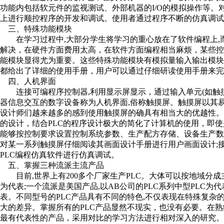
功能内包括软元件的监视测试、外部机器的I/O的模拟操作等
上进行顺控程序的开发和调试。使用者通过程序不断的仿真调试
三、特殊功能模块
在学习过程中,大部分学生将学习的重心放在了软件编程上,而现
解决，在硬件方面费用太高，在软件方面编程相当麻烦，某些控制
能模块显得尤为重要。这些特殊功能模块有模拟量输入输出模块
都给出了详细的使用手册，用户可以通过仔细研读使用手册来完
四、人机界面
连接可编程序控制器,利用显示屏显示，通过输入单元(如触摸
器信息交互的数字设备称为人机界面,俗称触摸屏。触摸屏以其
设计师们越来越多的感到使用触摸屏的确具有相当大的优越性
的设计，结合PLC的程序设计极大的简化了计算机的使用，即使
能够按控制要求设置控制系统参数、生产配方存储、设备生产
对某一系列触摸屏仔细阅读其画面设计手册进行用户画面设计;接
PLC编程仿真软件进行仿真调试。
五、掌握三种流派主流产品
目前,世界上有200多个厂家生产PLC。大体可以按地域分成主
为代表;一个流派是美国产品,以AB公司的PLC系列中型PLC为代
表。不同型号的PLC产品具有不同的特色,不仅表现在特殊复
大的差异。掌握所有的PLC产品显然不现实，也没有必要。在熟
最有代表性的产品，采用对比的学习方法进行相对深入的研究