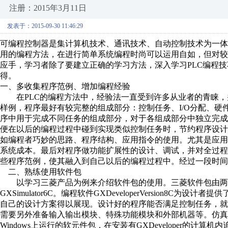
注册：2015年3月11日
发表于：2015-09-30 11:46:29
可编程控制器是集计算机技术、通讯技术、自动控制技术为一体
用的编程方法，在进行简单系统编程时尚可以运用自如，但对较
应手，学习者除了要建立正确的学习方法，深入学习PLC编程
得。
一、多收集程序范例、增加编程经验
在PLC的编程方法中，经验法一直受到许多从业者的青睐，
样例，程序最好有较完整的组成部分：控制任务、I/O分配、
序中用于完成不同任务的组成部分，对于各组成部分中独立完
便在以后的编程过程中碰到实现类似控制任务时，节约程序设
如编程者巧妙的思路、程序结构、应用指令的使用。尤其是应
系统成本。最后对程序做功能扩展性的设计、调试，并对全过
些程序范例，使其融入到自己以后的编程过程中。经过一段时
二、熟练使用软件包
以学习三菱产品为例来介绍软件包的使用。三菱软件包由两个部分组成，
GXSimulator6C。编程软件GXDeveloperVersion
自己的设计方案得以展现。设计好的程序能否满足控制任务，就必
需要另外准备输入输出模块、特殊功能模块和外部机器等。仿真软件GXS
Windows上运行的软元件包，在安装有GXDeveloper的计算机