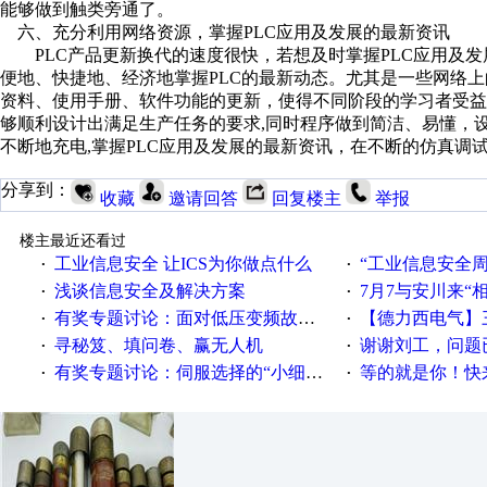
能够做到触类旁通了。
六、充分利用网络资源，掌握PLC应用及发展的最新资讯
PLC产品更新换代的速度很快，若想及时掌握PLC应用及发
便地、快捷地、经济地掌握PLC的最新动态。尤其是一些网络
资料、使用手册、软件功能的更新，使得不同阶段的学习者受益匪
够顺利设计出满足生产任务的要求,同时程序做到简洁、易懂，设
不断地充电,掌握PLC应用及发展的最新资讯，在不断的仿真调
分享到：
收藏
邀请回答
回复楼主
举报
楼主最近还看过
工业信息安全 让ICS为你做点什么
“工业信息安全周之我见”
·
·
浅谈信息安全及解决方案
7月7与安川来“
·
·
有奖专题讨论：面对低压变频故障，老手是这样解决的！
【德力西电气】三
·
·
寻秘笈、填问卷、赢无人机
谢谢刘工，问题
·
·
有奖专题讨论：伺服选择的“小细节大学问”奖励公告
等的就是你！快来领
·
·