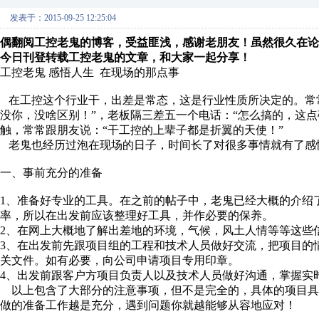
发表于：2015-09-25 12:25:04
偶翻阅工控老鬼的博客，受益匪浅，感谢老朋友！虽然很久在论
今日刊登转载工控老鬼的文章，和大家一起分享！
工控老鬼 感悟人生 在现场的那点事
在工控这个行业干，出差是常态，这是行业性质所决定的。常常
没你，没啥区别！”，老板隔三差五一个电话：“怎么搞的，这点破事搞这
触，常常跟朋友说：“干工控的上辈子都是折翼的天使！”
老鬼也经历过泡在现场的日子，时间长了对很多事情就有了感
一、事前充分的准备
1、准备好专业的工具。在之前的帖子中，老鬼已经大概的介绍
率，所以在出发前应该整理好工具，并作必要的保养。
2、在网上大概地了解出差地的环境，气候，风土人情等等这些
3、在出发前先跟项目组的工程和技术人员做好交流，把项目的
关文件。如有必要，向公司申请项目专用印章。
4、出发前跟客户方项目负责人以及技术人员做好沟通，掌握实
以上包含了大部分的注意事项，但不是完全的，具体的项目具
做的准备工作越是充分，遇到问题你就越能够从容地应对！