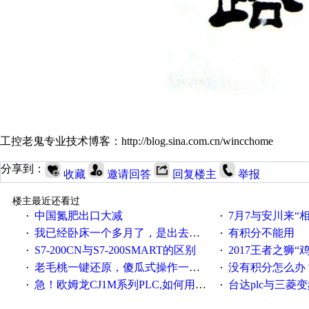
工控老鬼专业技术博客：http://blog.sina.com.cn/wincchome
分享到：
收藏
邀请回答
回复楼主
举报
楼主最近还看过
中国氮肥出口大减
7月7与安川来“
·
·
我已经卧床一个多月了，是出去安装机械手在高速遭遇车祸所致:大家工作都要特别注意啊
有积分不能用
·
·
S7-200CN与S7-200SMART的区别
2017王者之狮“鸡”情签到
·
·
老毛桃一键还原，傻瓜式操作一键轻松备份还原；程序为向导式安装，一键即可实现自动备份或还原系统。
没有积分怎么办
·
·
急！欧姆龙CJ1M系列PLC,如何用时间控制变频器。要求时间在组态王中可以自由输入！拜托各位大神了！
台达plc与三菱
·
·