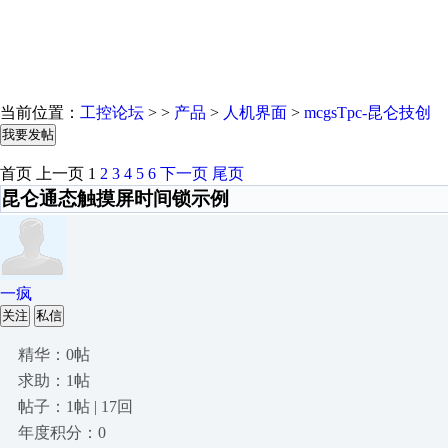
当前位置：
工控论坛
> >
产品
>
人机界面
>
mcgsTpc-昆仑技创
我要发帖
首页
上一页
1
2
3
4
5
6
下一页
尾页
昆仑通态触摸屏时间锁示例
一疯
关注
私信
精华：0帖
求助：1帖
帖子：1帖 | 17回
年度积分：0