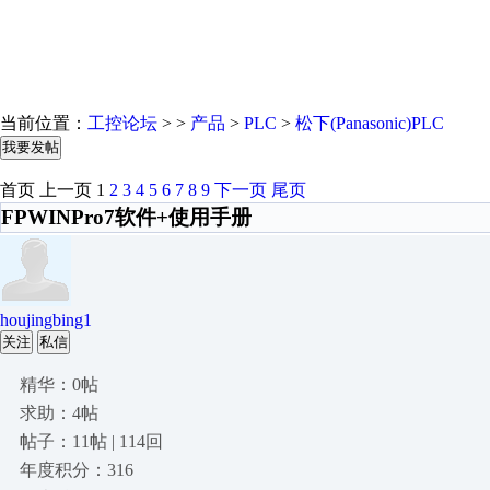
当前位置：
工控论坛
> >
产品
>
PLC
>
松下(Panasonic)PLC
我要发帖
首页
上一页
1
2
3
4
5
6
7
8
9
下一页
尾页
FPWINPro7软件+使用手册
houjingbing1
关注
私信
精华：0帖
求助：4帖
帖子：11帖 | 114回
年度积分：316