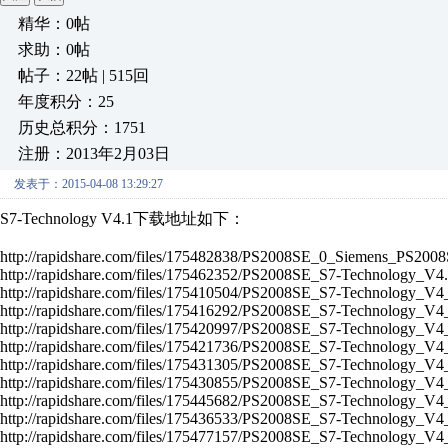
精华：0帖
求助：0帖
帖子：22帖 | 515回
年度积分：25
历史总积分：1751
注册：2013年2月03日
发表于：2015-04-08 13:29:27
S7-Technology V4.1下载地址如下：
http://rapidshare.com/files/175482838/PS2008SE_0_Siemens_PS200
http://rapidshare.com/files/175462352/PS2008SE_S7-Technology_V4
http://rapidshare.com/files/175410504/PS2008SE_S7-Technology_V
http://rapidshare.com/files/175416292/PS2008SE_S7-Technology_V
http://rapidshare.com/files/175420997/PS2008SE_S7-Technology_V
http://rapidshare.com/files/175421736/PS2008SE_S7-Technology_V
http://rapidshare.com/files/175431305/PS2008SE_S7-Technology_V
http://rapidshare.com/files/175430855/PS2008SE_S7-Technology_V
http://rapidshare.com/files/175445682/PS2008SE_S7-Technology_V
http://rapidshare.com/files/175436533/PS2008SE_S7-Technology_V
http://rapidshare.com/files/175477157/PS2008SE_S7-Technology_V