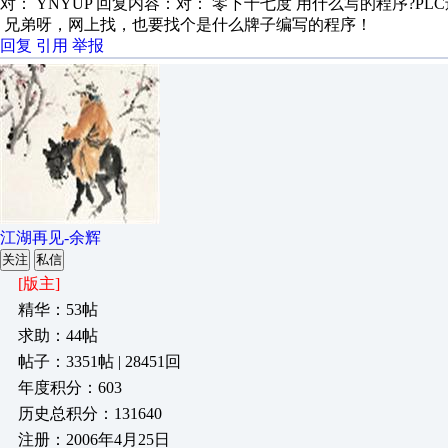
对： YNYUP
回复内容：对： 零下十七度 用什么写的程序?PLC还
兄弟呀，网上找，也要找个是什么牌子编写的程序！
回复
引用
举报
江湖再见-余辉
关注
私信
[版主]
精华：53帖
求助：44帖
帖子：3351帖 | 28451回
年度积分：603
历史总积分：131640
注册：2006年4月25日