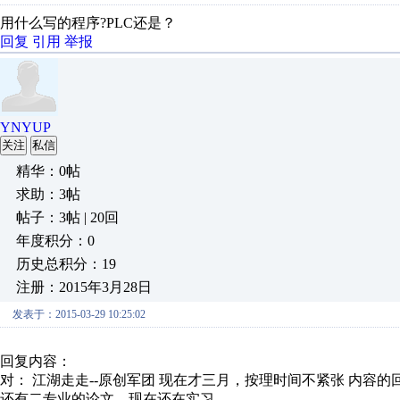
用什么写的程序?PLC还是？
回复
引用
举报
YNYUP
关注
私信
精华：0帖
求助：3帖
帖子：3帖 | 20回
年度积分：0
历史总积分：19
注册：2015年3月28日
发表于：2015-03-29 10:25:02
回复内容：
对： 江湖走走--原创军团
现在才三月，按理时间不紧张
内容的
还有二专业的论文，现在还在实习。。。