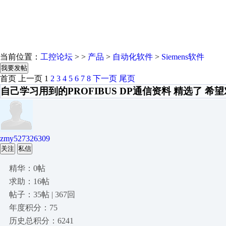
当前位置：
工控论坛
> >
产品
>
自动化软件
>
Siemens软件
我要发帖
首页
上一页
1
2
3
4
5
6
7
8
下一页
尾页
自己学习用到的PROFIBUS DP通信资料 精选了 希
zmy527326309
关注
私信
精华：0帖
求助：16帖
帖子：35帖 | 367回
年度积分：75
历史总积分：6241