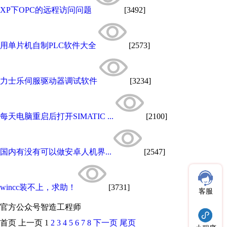
XP下OPC的远程访问问题
[3492]
用单片机自制PLC软件大全
[2573]
力士乐伺服驱动器调试软件
[3234]
每天电脑重启后打开SIMATIC ...
[2100]
国内有没有可以做安卓人机界...
[2547]
wincc装不上，求助！
[3731]
客服
官方公众号
智造工程师
首页
上一页
1
2
3
4
5
6
7
8
下一页
尾页