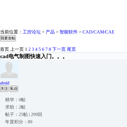
当前位置：
工控论坛
>
产品
>
智能软件
>
CAD/CAM/CAE
我要发帖
首页
上一页
1
2
3
4
5
6
7
8
下一页
尾页
cad电气制图快速入门。。。
absld
关注
私信
精华：0帖
求助：2帖
帖子：25帖 | 299回
年度积分：89