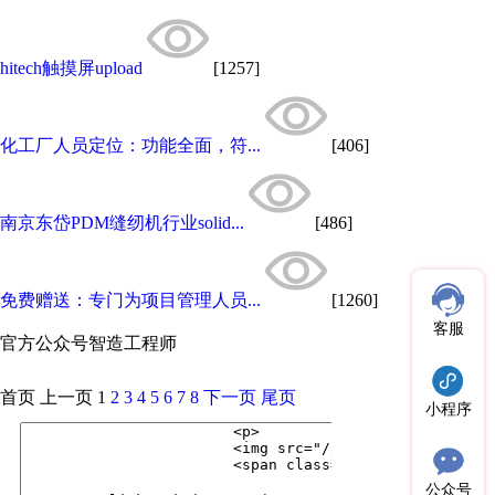
hitech触摸屏upload
[1257]
化工厂人员定位：功能全面，符...
[406]
南京东岱PDM缝纫机行业solid...
[486]
免费赠送：专门为项目管理人员...
[1260]
客服
官方公众号
智造工程师
首页
上一页
1
2
3
4
5
6
7
8
下一页
尾页
小程序
公众号