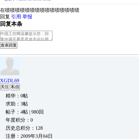
在啧啧啧啧啧啧啧啧啧啧啧啧啧啧啧
回复
引用
举报
回复本条
发表回复
XGDL69
关注
私信
精华：0帖
求助：3帖
帖子：4帖 | 980回
年度积分：0
历史总积分：128
注册：2009年3月04日