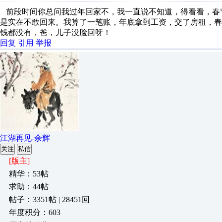
前段时间你总问我过年回家不，我一直说不知道，得看看，春
是实在不敢回来。我算了一笔账，年底拿到工资，交了房租，
钱都没有，爸，儿子没脸回呀！
回复
引用
举报
江湖再见-余辉
关注
私信
[版主]
精华：53帖
求助：44帖
帖子：3351帖 | 28451回
年度积分：603