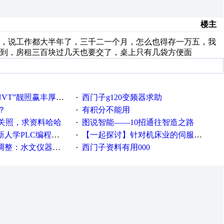
楼主
兴，说工作都大半年了，三千二一个月，怎么也得存一万五，我
到，房租三百块过几天也要交了，桌上只有几袋方便面
VT”靓照赢丰厚礼品
西门子g120变频器求助
·
？
有积分不能用
·
关照，求资料哈哈
图说智能——10招通往智造之路
·
PLC编程的心得体会
【一起探讨】针对机床业的伺服系统发展，您的期望是什么？
·
等19类产品取消事前生产许可
西门子资料有用000
·