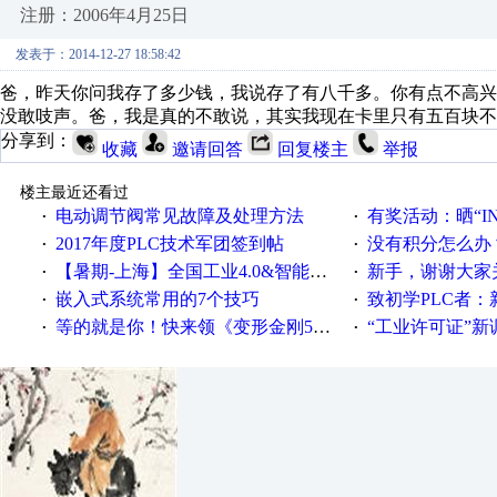
注册：2006年4月25日
发表于：2014-12-27 18:58:42
爸，昨天你问我存了多少钱，我说存了有八千多。你有点不高
没敢吱声。爸，我是真的不敢说，其实我现在卡里只有五百块不
分享到：
收藏
邀请回答
回复楼主
举报
楼主最近还看过
电动调节阀常见故障及处理方法
有奖活动：晒“IN
·
·
2017年度PLC技术军团签到帖
没有积分怎么办
·
·
【暑期-上海】全国工业4.0&智能制造高级培训班通知！
新手，谢谢大家
·
·
嵌入式系统常用的7个技巧
致初学PLC者：新人学
·
·
等的就是你！快来领《变形金刚5》观影券
“工业许可证”新调整：水文仪器
·
·