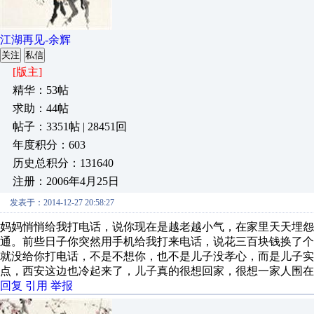
江湖再见-余辉
关注
私信
[版主]
精华：53帖
求助：44帖
帖子：3351帖 | 28451回
年度积分：603
历史总积分：131640
注册：2006年4月25日
发表于：2014-12-27 20:58:27
妈妈悄悄给我打电话，说你现在是越老越小气，在家里天天埋怨
通。前些日子你突然用手机给我打来电话，说花三百块钱换了
就没给你打电话，不是不想你，也不是儿子没孝心，而是儿子实
点，西安这边也冷起来了，儿子真的很想回家，很想一家人围在
回复
引用
举报