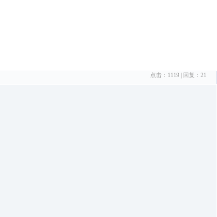
点击：
1119
| 回复：
21