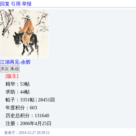
回复
引用
举报
江湖再见-余辉
关注
私信
[版主]
精华：53帖
求助：44帖
帖子：3351帖 | 28451回
年度积分：603
历史总积分：131640
注册：2006年4月25日
发表于：2014-12-27 20:59:12