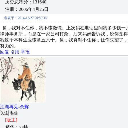
历史总积分：131640
注册：2006年4月25日
发表于：2014-12-27 20:59:38
爸，我对不住你，我不该撒谎。上次妈在电话里问我多少钱一
律师事务所，而是在一家公司打杂。后来妈妈告诉我，说你觉
我这个本科生应该拿五六千。爸，我真对不住你，让你失望了
努力的。
回复
引用
举报
江湖再见-余辉
关注
私信
[版主]
精华：53帖