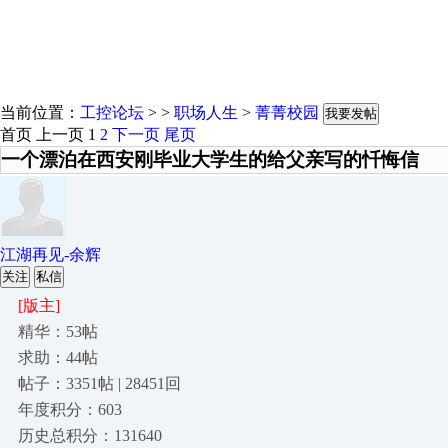
当前位置：
工控论坛
> >
职场人生
>
菁菁校园
我要发帖
首页
上一页
1
2
下一页
尾页
一个漂泊在西安刚毕业大学生的给父亲写的忏悔信
江湖再见-余辉
关注
私信
[版主]
精华：53帖
求助：44帖
帖子：3351帖 | 28451回
年度积分：603
历史总积分：131640